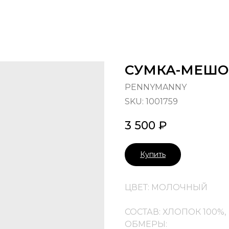
СУМКА-МЕШО
PENNYMANNY
SKU:
1001759
3 500
₽
Купить
ЦВЕТ: МОЛОЧНЫЙ
СОСТАВ: ХЛОПОК 100%,
ОБМЕРЫ: