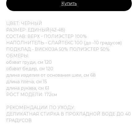
Купить
ЦВЕТ: ЧЕРНЫЙ
РАЗМЕР: ЕДИНЫЙ(42-48)
СОСТАВ: ВЕРХ - ПОЛИЭСТЕР 100%
НАПОЛНИТЕЛЬ - СЛАЙТЕКС 100 (до -10 градусов)
ПОДКЛАД - ВИСКОЗА 50% ПОЛИЭСТЕР 50%
ОБМЕРЫ:
обхват груди, см 120
обхват бедер, см 120
длина изделия от основания шеи, см 68
длина плеча, см 15
длина рукава, см 61
РОСТ МОДЕЛИ: 172см
РЕКОМЕНДАЦИИ ПО УХОДУ:
ДЕЛИКАТНАЯ СТИРКА В ПРОХЛАДНОЙ ВОДЕ ДО 40
ГРАДУСОВ