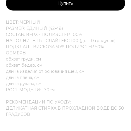
Купить
ЦВЕТ: ЧЕРНЫЙ
РАЗМЕР: ЕДИНЫЙ (42-48)
СОСТАВ: ВЕРХ - ПОЛИЭСТЕР 100%
НАПОЛНИТЕЛЬ - СЛАЙТЕКС 100 (до -10 градусов)
ПОДКЛАД - ВИСКОЗА 50% ПОЛИЭСТЕР 50%
ОБМЕРЫ:
обхват груди, см
обхват бедер, см
длина изделия от основания шеи, см
длина плеча, см
длина рукава, см
РОСТ МОДЕЛИ: 170см
РЕКОМЕНДАЦИИ ПО УХОДУ:
ДЕЛИКАТНАЯ СТИРКА В ПРОХЛАДНОЙ ВОДЕ ДО 30
ГРАДУСОВ