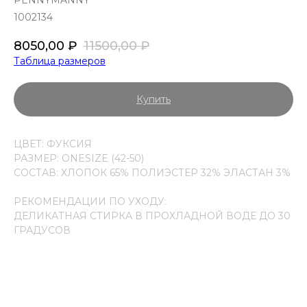
PENNYMANNY
1002134
8050,00
₽
11500,00
₽
Таблица размеров
Купить
ЦВЕТ: ФУКСИЯ
РАЗМЕР: ONESIZE (42-50)
СОСТАВ: ХЛОПОК 65% ПОЛИЭСТЕР 32% ЭЛАСТАН 3%
РЕКОМЕНДАЦИИ ПО УХОДУ:
ДЕЛИКАТНАЯ СТИРКА В ПРОХЛАДНОЙ ВОДЕ ДО 30
ГРАДУСОВ