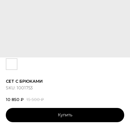
СЕТ С БРЮКАМИ
SKU:
1001753
10 850
₽
15 500
₽
Купить